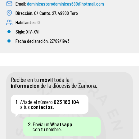
Email:
dominicastorodominicas689@hotmail.com
ASOCIACIONES DE FIELES
Dirección: C/ Canto, 27.
49800 Toro
Habitantes: 0
ENSEÑANZA
Siglo: XIV-XVI
Fecha declaración: 27/09/1943
SERVICIO SOCIAL
PATRIMONIO ARTÍSTICO
Recibe en tu
móvil
toda la
información
de la diócesis de Zamora.
1.
Añade el número
623 183 104
a tus
contactos
.
2.
Envía un
Whatsapp
con tu nombre.