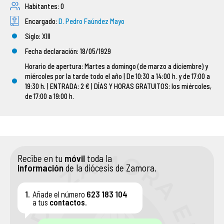
Habitantes: 0
ASOCIACIONES DE FIELES
Encargado:
D. Pedro Faúndez Mayo
Siglo: XIII
ENSEÑANZA
Fecha declaración: 18/05/1929
Horario de apertura: Martes a domingo (de marzo a diciembre) y
SERVICIO SOCIAL
miércoles por la tarde todo el año | De 10:30 a 14:00 h. y de 17:00 a
19:30 h. | ENTRADA: 2 € | DÍAS Y HORAS GRATUITOS: los miércoles,
PATRIMONIO ARTÍSTICO
de 17:00 a 19:00 h.
Recibe en tu
móvil
toda la
información
de la diócesis de Zamora.
1.
Añade el número
623 183 104
a tus
contactos
.