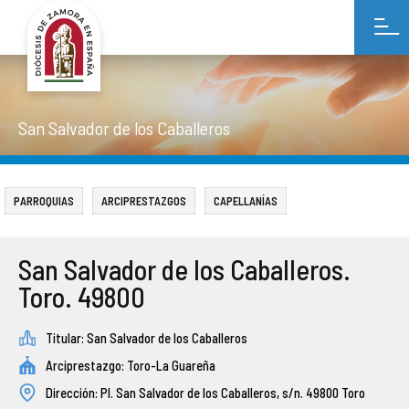
INFORMACIÓN SOBRE LA DIÓCESIS
ESTADOS FINANCIEROS
NORMAS DE BUENAS PRÁCTICAS
PRESENTACIÓN
AVISO LEGAL
ORGANIGRAMA
PRESUPUESTOS
RENDICIÓN DE CUENTAS DE LAS ENTIDADES RELIGIOSAS
MEMORIAS DE ACTIVIDADES
POLÍTICA DE PRIVACIDAD
San Salvador de los Caballeros
ARCIPRESTAZGOS Y PARROQUIAS
CAMPAÑAS DE PUBLICIDAD INSTITUCIONAL
COMPLIANCE
ANÁLISIS DAFO
POLÍTICA DE COOKIES
PARROQUIAS
ARCIPRESTAZGOS
CAPELLANÍAS
ÓRGANOS CONSULTIVOS
PERIODO MEDIO DE PAGO A LOS PROVEEDORES
INMATRICULACIONES
CURIA DIOCESANA
BIENES INMUEBLES
PUBLICACIONES
San Salvador de los Caballeros.
Toro. 49800
DELEGACIONES EPISCOPALES
APORTACIÓN A OBRAS MISIONALES PONTIFICIAS
COLABORA CON TU IGLESIA
Titular: San Salvador de los Caballeros
CABILDO
Arciprestazgo: Toro-La Guareña
Dirección: Pl. San Salvador de los Caballeros, s/n.
49800 Toro
VIDA CONSAGRADA