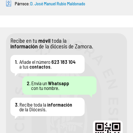
Párroco:
D. José Manuel Rubio Maldonado
ASOCIACIONES DE FIELES
ENSEÑANZA
Recibe en tu
móvil
toda la
SERVICIO SOCIAL
información
de la diócesis de Zamora.
PATRIMONIO ARTÍSTICO
1.
Añade el número
623 183 104
a tus
contactos
.
2.
Envía un
Whatsapp
con tu nombre.
3.
Recibe toda la
información
de la Diócesis.