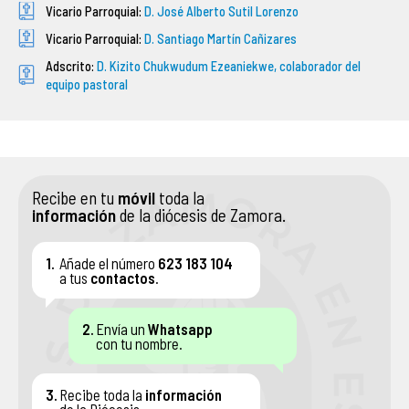
Vicario Parroquial:
D. José Alberto Sutil Lorenzo
ASOCIACIONES DE FIELES
Vicario Parroquial:
D. Santiago Martín Cañizares
Adscrito:
D. Kizito Chukwudum Ezeaniekwe, colaborador del
ENSEÑANZA
equipo pastoral
SERVICIO SOCIAL
PATRIMONIO ARTÍSTICO
Recibe en tu
móvil
toda la
información
de la diócesis de Zamora.
1.
Añade el número
623 183 104
a tus
contactos
.
2.
Envía un
Whatsapp
con tu nombre.
3.
Recibe toda la
información