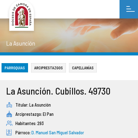
INFORMACIÓN SOBRE LA DIÓCESIS
ESTADOS FINANCIEROS
NORMAS DE BUENAS PRÁCTICAS
PRESENTACIÓN
AVISO LEGAL
ORGANIGRAMA
PRESUPUESTOS
RENDICIÓN DE CUENTAS DE LAS ENTIDADES RELIGIOSAS
MEMORIAS DE ACTIVIDADES
POLÍTICA DE PRIVACIDAD
La Asunción
ARCIPRESTAZGOS Y PARROQUIAS
CAMPAÑAS DE PUBLICIDAD INSTITUCIONAL
COMPLIANCE
ANÁLISIS DAFO
POLÍTICA DE COOKIES
PARROQUIAS
ARCIPRESTAZGOS
CAPELLANÍAS
ÓRGANOS CONSULTIVOS
PERIODO MEDIO DE PAGO A LOS PROVEEDORES
INMATRICULACIONES
CURIA DIOCESANA
BIENES INMUEBLES
PUBLICACIONES
La Asunción. Cubillos. 49730
DELEGACIONES EPISCOPALES
APORTACIÓN A OBRAS MISIONALES PONTIFICIAS
COLABORA CON TU IGLESIA
Titular: La Asunción
Arciprestazgo: El Pan
CABILDO
Habitantes: 293
Párroco:
D. Manuel San Miguel Salvador
VIDA CONSAGRADA