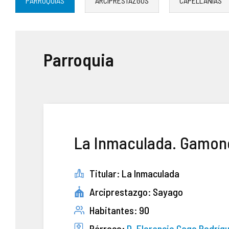
PARROQUIAS
ARCIPRESTAZGOS
CAPELLANÍAS
ASOCIACIONES DE FIELES
ENSEÑANZA
Parroquia
SERVICIO SOCIAL
PATRIMONIO ARTÍSTICO
La Inmaculada. Gamone
Titular: La Inmaculada
Arciprestazgo: Sayago
Habitantes: 90
Párroco:
D. Florencio Gago Rodríg