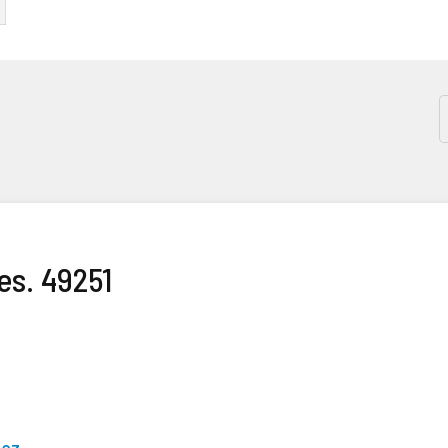
s. 49251
uez