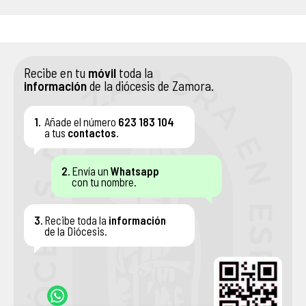
ASOCIACIONES DE FIELES
ENSEÑANZA
Recibe en tu
móvil
toda la
información
de la diócesis de Zamora.
SERVICIO SOCIAL
1.
Añade el número
623 183 104
PATRIMONIO ARTÍSTICO
a tus
contactos
.
2.
Envía un
Whatsapp
con tu nombre.
3.
Recibe toda la
información
de la Diócesis.