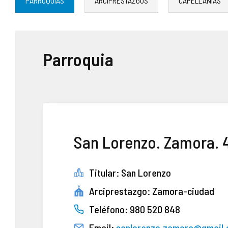
PARROQUIAS
ARCIPRESTAZGOS
CAPELLANÍAS
ASOCIACIONES DE FIELES
ENSEÑANZA
Parroquia
SERVICIO SOCIAL
PATRIMONIO ARTÍSTICO
San Lorenzo. Zamora. 
Titular: San Lorenzo
Arciprestazgo: Zamora-ciudad
Teléfono: 980 520 848
Email:
sanlorenzo.zamora@gmail