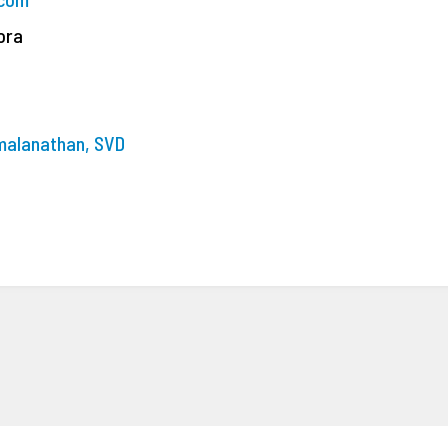
ora
malanathan, SVD