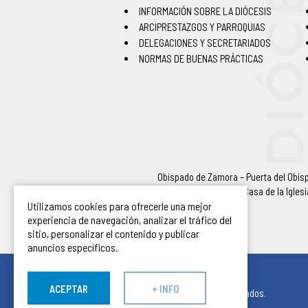
INFORMACIÓN SOBRE LA DIÓCESIS
ARCIPRESTAZGOS Y PARROQUIAS
DELEGACIONES Y SECRETARIADOS
NORMAS DE BUENAS PRÁCTICAS
Obispado de Zamora – Puerta del Obispo
Casa de la Igles
Utilizamos cookies para ofrecerle una mejor
experiencia de navegación, analizar el tráfico del
sitio, personalizar el contenido y publicar
anuncios específicos.
ACEPTAR
+ INFO
© Obispado de Zamora 2026. Todos los derechos reservados.