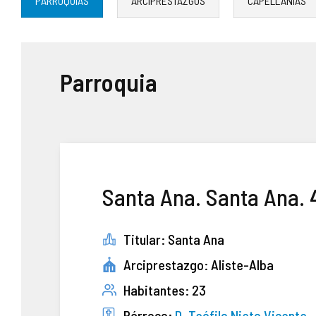
PARROQUIAS
ARCIPRESTAZGOS
CAPELLANÍAS
ASOCIACIONES DE FIELES
ENSEÑANZA
Parroquia
SERVICIO SOCIAL
PATRIMONIO ARTÍSTICO
Santa Ana. Santa Ana. 
Titular: Santa Ana
Arciprestazgo: Aliste-Alba
Habitantes: 23
Párroco:
D. Teófilo Nieto Vicente