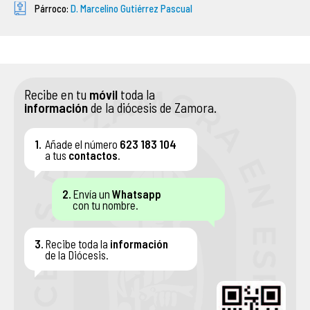
Párroco:
D. Marcelino Gutiérrez Pascual
ASOCIACIONES DE FIELES
ENSEÑANZA
Recibe en tu
móvil
toda la
SERVICIO SOCIAL
información
de la diócesis de Zamora.
PATRIMONIO ARTÍSTICO
1.
Añade el número
623 183 104
a tus
contactos
.
2.
Envía un
Whatsapp
con tu nombre.
3.
Recibe toda la
información
de la Diócesis.